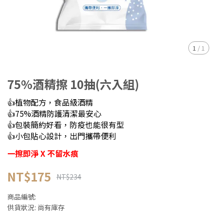
1
/
1
75%酒精擦 10抽(六入組)
👍植物配方，食品級酒精
👍75%酒精防護清潔最安心
👍包裝簡約好看，防疫也能很有型
👍小包貼心設計，出門攜帶便利
一擦即淨 X 不留水痕
NT$175
NT$234
商品編號:
供貨狀況:
尚有庫存