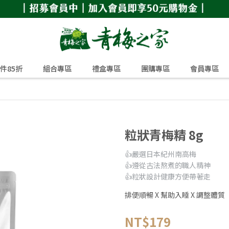
2件85折
組合專區
禮盒專區
團購專區
會員專區
粒狀青梅精 8g
👍嚴選日本紀州南高梅
👍遵從古法熬煮的職人精神
👍粒狀設計健康方便帶著走
排便順暢 X 幫助入睡 X 調整體質
NT$179