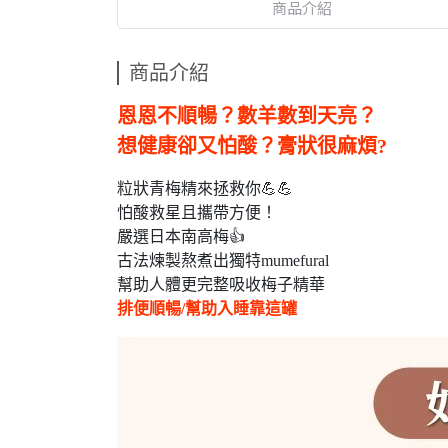
商品介紹
商品介紹
恩恩不順暢？數羊數到天亮？
想健康卻又怕酸？膏狀很麻煩?
粒狀青梅精來拯救你💪💪
怕酸救星且攜帶方便！
嚴選日本南高梅👍
古法煉製熬煮出獨特mumefural
幫助人體更完整吸收梅子精華
排便順暢/幫助入睡靠這罐